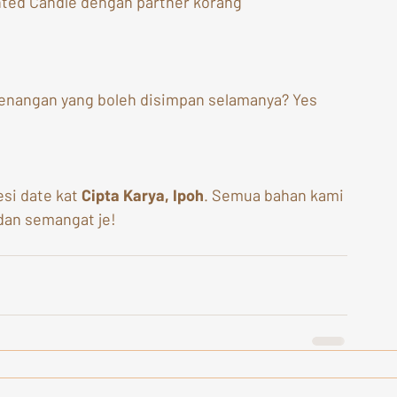
ed Candle dengan partner korang 		
 kenangan yang boleh disimpan selamanya? Yes 
si date kat 
Cipta Karya, Ipoh
. Semua bahan kami 
dan semangat je!