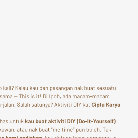
p kali? Kalau kau dan pasangan nak buat sesuatu 
rsama — This is it! Di Ipoh, ada macam-macam 
-jalan. Salah satunya? Aktiviti DIY kat 
Cipta Karya
khas untuk 
kau buat aktiviti DIY (Do-It-Yourself)
. 
wan, atau nak buat “me time” pun boleh. Tak 
a kami sediakan
, kau datang bawa semangat je. 