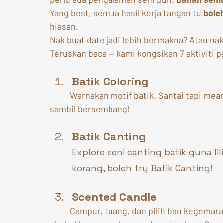
Yang best, semua hasil kerja tangan tu 
bole
hiasan.
Nak buat date jadi lebih bermakna? Atau na
Teruskan baca — kami kongsikan 7 aktiviti pa
Batik Coloring
	Warnakan motif batik. Santai tapi meaningful. Sangat sesuai kalau nak buat activity 	
sambil bersembang!
Batik Canting
Explore seni canting batik guna lil
korang, boleh try Batik Canting!
Scented Candle
	Campur, tuang, dan pilih bau kegemaran – candle buatan sendiri ni boleh jadi 		